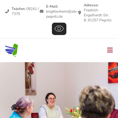
Adresse:
E-Mail:
Telefon:
09241 /
Friedrich-
brigittenheim@zdv-
7370
Engelhardt-Str.
pegnitz.de
8, 91257 Pegnitz